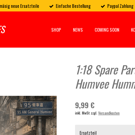
mäsig neue Ersatzteile
Einfache Bestellung
Paypal Zahlung
ES
SHOP
NEWS
COMING SOON
K
1:18 Spare Par
Humvee Hum
9,99 €
inkl. MwSt zzgl.
Versandkosten
Ersatzteil