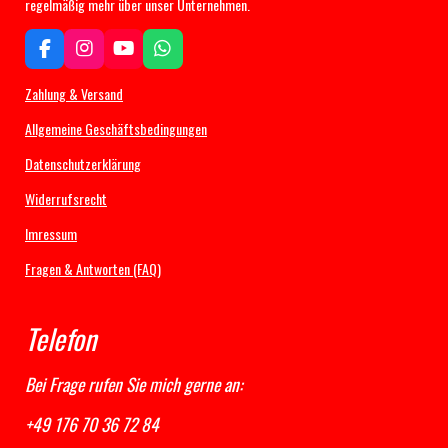
regelmäßig mehr über unser Unternehmen.
F
I
Y
W
a
n
o
h
c
s
u
a
Zahlung & Versand
e
t
T
t
b
a
u
s
Allgemeine Geschäftsbedingungen
o
g
b
A
Datenschutzerklärung
o
r
e
p
k
a
p
Widerrufsrecht
m
Imressum
Fragen & Antworten (FAQ)
Telefon
Bei Frage rufen Sie mich gerne an:
+49 176 70 36 72 84