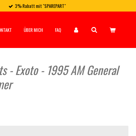
3% Rabatt mit "SPAREPART"
ONTAKT
ÜBER MICH
FAQ
ts - Exoto - 1995 AM General
mer