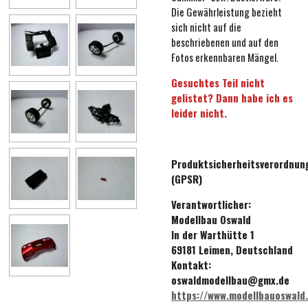
Die Gewährleistung bezieht
sich nicht auf die
beschriebenen und auf den
Fotos erkennbaren Mängel.
Gesuchtes Teil nicht
gelistet? Dann habe ich es
leider nicht.
Produktsicherheitsverordnun
(GPSR)
Verantwortlicher:
Modellbau Oswald
In der Warthütte 1
69181 Leimen, Deutschland
Kontakt:
oswaldmodellbau@gmx.de
https://www.modellbauoswald