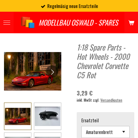
Regelmäsig neue Ersatzteile
Zum
Hauptinhalt
springen
MODELLBAU OSWALD - SPARES
1:18 Spare Parts -
Hot Wheels - 2000
Chevrolet Corvette
C5 Rot
3,29 €
inkl. MwSt zzgl.
Versandkosten
Ersatzteil