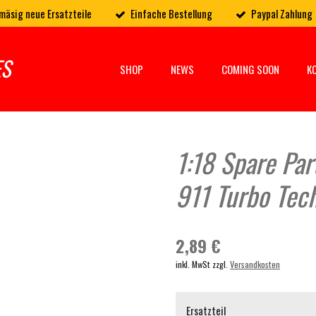
mäsig neue Ersatzteile
Einfache Bestellung
Paypal Zahlung
ES
SHOP
NEWS
COMING SOON
K
1:18 Spare Par
911 Turbo Tech
2,89 €
inkl. MwSt zzgl.
Versandkosten
Ersatzteil