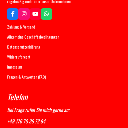
regelmäßig mehr über unser Unternehmen.
F
I
Y
W
a
n
o
h
c
s
u
a
Zahlung & Versand
e
t
T
t
b
a
u
s
Allgemeine Geschäftsbedingungen
o
g
b
A
Datenschutzerklärung
o
r
e
p
k
a
p
Widerrufsrecht
m
Imressum
Fragen & Antworten (FAQ)
Telefon
Bei Frage rufen Sie mich gerne an:
+49 176 70 36 72 84