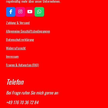
regelmäßig mehr über unser Unternehmen.
F
I
Y
W
a
n
o
h
c
s
u
a
Zahlung & Versand
e
t
T
t
b
a
u
s
Allgemeine Geschäftsbedingungen
o
g
b
A
Datenschutzerklärung
o
r
e
p
k
a
p
Widerrufsrecht
m
Imressum
Fragen & Antworten (FAQ)
Telefon
Bei Frage rufen Sie mich gerne an:
+49 176 70 36 72 84