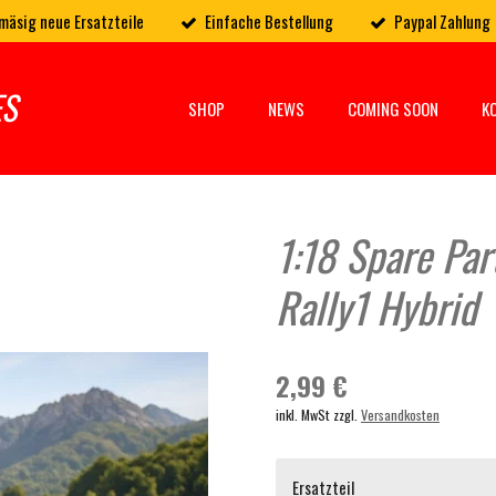
mäsig neue Ersatzteile
Einfache Bestellung
Paypal Zahlung
ES
SHOP
NEWS
COMING SOON
K
1:18 Spare Par
Rally1 Hybrid
2,99 €
inkl. MwSt zzgl.
Versandkosten
Ersatzteil