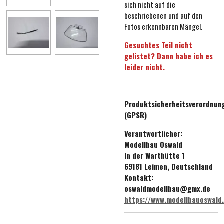
sich nicht auf die
beschriebenen und auf den
Fotos erkennbaren Mängel.
Gesuchtes Teil nicht
gelistet? Dann habe ich es
leider nicht.
Produktsicherheitsverordnun
(GPSR)
Verantwortlicher:
Modellbau Oswald
In der Warthütte 1
69181 Leimen, Deutschland
Kontakt:
oswaldmodellbau@gmx.de
https://www.modellbauoswald