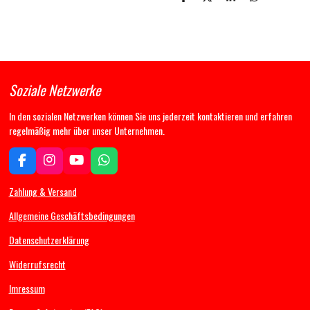
T
T
T
T
e
e
e
e
i
i
i
i
l
l
l
l
e
e
e
e
n
n
n
n
Soziale Netzwerke
In den sozialen Netzwerken können Sie uns jederzeit kontaktieren und erfahren
regelmäßig mehr über unser Unternehmen.
F
I
Y
W
a
n
o
h
c
s
u
a
Zahlung & Versand
e
t
T
t
b
a
u
s
Allgemeine Geschäftsbedingungen
o
g
b
A
Datenschutzerklärung
o
r
e
p
k
a
p
Widerrufsrecht
m
Imressum