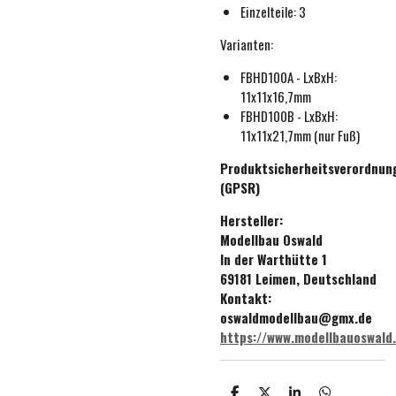
Einzelteile: 3
Varianten:
FBHD100A - LxBxH:
11x11x16,7mm
FBHD100B - LxBxH:
11x11x21,7mm (nur Fuß)
Produktsicherheitsverordnun
(GPSR)
Hersteller:
Modellbau Oswald
In der Warthütte 1
69181 Leimen, Deutschland
Kontakt:
oswaldmodellbau@gmx.de
https://www.modellbauoswald