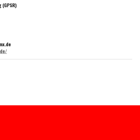
g (GPSR)
mx.de
.de/