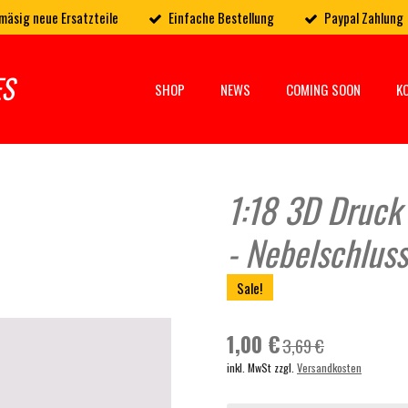
mäsig neue Ersatzteile
Einfache Bestellung
Paypal Zahlung
ES
SHOP
NEWS
COMING SOON
K
1:18 3D Druck
- Nebelschlus
Sale!
1,00 €
3,69 €
inkl. MwSt zzgl.
Versandkosten