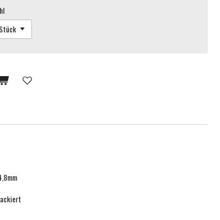
hl
x4,8mm
ackiert