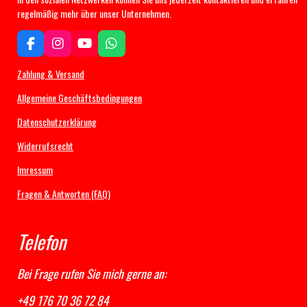
regelmäßig mehr über unser Unternehmen.
F
I
Y
W
a
n
o
h
c
s
u
a
Zahlung & Versand
e
t
T
t
b
a
u
s
Allgemeine Geschäftsbedingungen
o
g
b
A
Datenschutzerklärung
o
r
e
p
k
a
p
Widerrufsrecht
m
Imressum
Fragen & Antworten (FAQ)
Telefon
Bei Frage rufen Sie mich gerne an:
+49 176 70 36 72 84