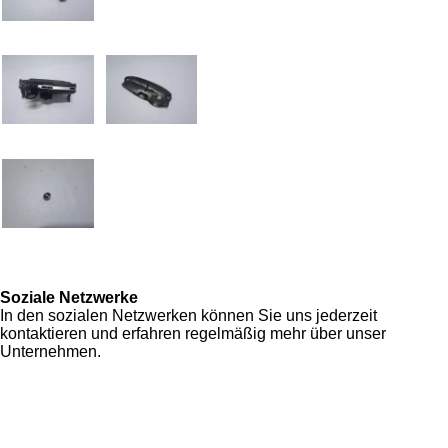
Soziale Netzwerke
In den sozialen Netzwerken können Sie uns jederzeit
kontaktieren und erfahren regelmäßig mehr über unser
Unternehmen.
F
I
Y
W
a
n
o
h
Zahlung & Versand
c
s
u
a