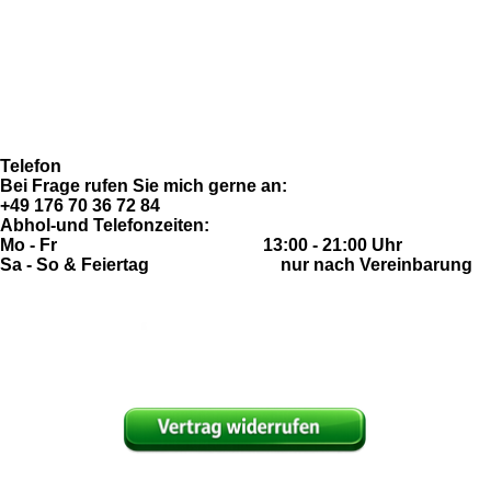
Allgemeine Geschäftsbedingungen
e
t
T
t
Datenschutzerklärung
b
a
u
s
Widerrufsrecht
o
g
b
A
Imressum
o
r
e
p
Fragen & Antworten (FAQ)
k
a
p
m
Telefon
Bei Frage rufen Sie mich gerne an:
+49 176 70 36 72 84
Abhol-und Telefonzeiten:
Mo - Fr 13:00 - 21:00 Uhr
Sa - So & Feiertag nur nach Vereinbarung