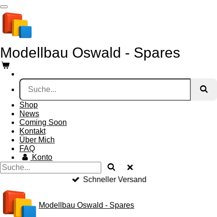
Zum
Hauptinhalt
springen
Modellbau Oswald - Spares
Shop
News
Coming Soon
Kontakt
Über Mich
FAQ
Konto
Schneller Versand
Modellbau Oswald - Spares