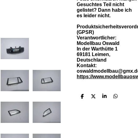
Gesuchtes Teil nicht
gelistet? Dann habe ich
es leider nicht.
Produktsicherheitsveror
(GPSR)
Verantwortlicher:
Modellbau Oswald
In der Warthütte 1
69181 Leimen,
Deutschland
Kontakt:
oswaldmodellbau@gmx.d
https://www.modellbauosw
T
T
T
T
e
e
e
e
i
i
i
i
l
l
l
l
e
e
e
e
n
n
n
n