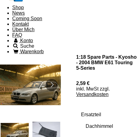
Shop
News
Coming Soon
Kontakt
Über Mich
FAQ
Konto
Suche
Warenkorb
1:18 Spare Parts - Kyosho
- 2004 BMW E61 Touring
5-Series
2,59 €
inkl. MwSt zzgl.
Versandkosten
Ersatzteil