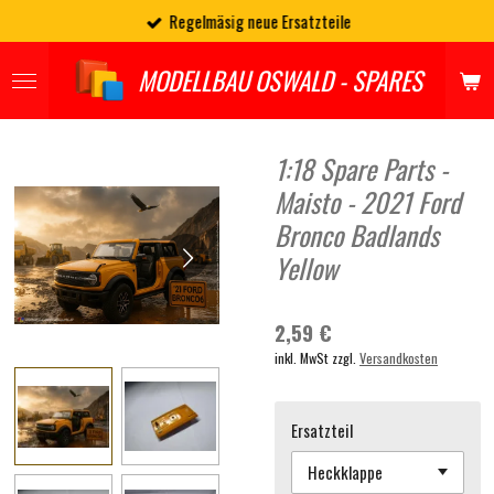
Regelmäsig neue Ersatzteile
Zum
Hauptinhalt
springen
MODELLBAU OSWALD - SPARES
1:18 Spare Parts -
Maisto - 2021 Ford
Bronco Badlands
Yellow
2,59 €
inkl. MwSt zzgl.
Versandkosten
Ersatzteil