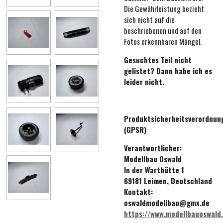
Die Gewährleistung bezieht
sich nicht auf die
beschriebenen und auf den
Fotos erkennbaren Mängel.
Gesuchtes Teil nicht
gelistet? Dann habe ich es
leider nicht.
Produktsicherheitsverordnun
(GPSR)
Verantwortlicher:
Modellbau Oswald
In der Warthütte 1
69181 Leimen, Deutschland
Kontakt:
oswaldmodellbau@gmx.de
https://www.modellbauoswald