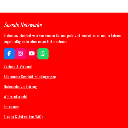
Soziale Netzwerke
In den sozialen Netzwerken können Sie uns jederzeit kontaktieren und erfahren
regelmäßig mehr über unser Unternehmen.
F
I
Y
W
a
n
o
h
c
s
u
a
Zahlung & Versand
e
t
T
t
b
a
u
s
Allgemeine Geschäftsbedingungen
o
g
b
A
Datenschutzerklärung
o
r
e
p
k
a
p
Widerrufsrecht
m
Imressum
Fragen & Antworten (FAQ)