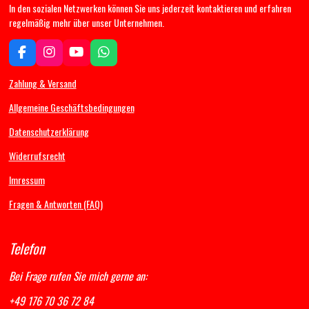
In den sozialen Netzwerken können Sie uns jederzeit kontaktieren und erfahren
regelmäßig mehr über unser Unternehmen.
F
I
Y
W
a
n
o
h
c
s
u
a
Zahlung & Versand
e
t
T
t
b
a
u
s
Allgemeine Geschäftsbedingungen
o
g
b
A
Datenschutzerklärung
o
r
e
p
k
a
p
Widerrufsrecht
m
Imressum
Fragen & Antworten (FAQ)
Telefon
Bei Frage rufen Sie mich gerne an:
+49 176 70 36 72 84