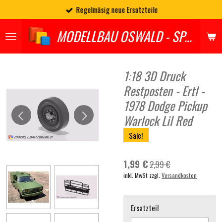
Regelmäsig neue Ersatzteile
Zum
Hauptinhalt
MODELLBAU OSWALD - SPARES
springen
1:18 3D Druck
Restposten - Ertl -
1978 Dodge Pickup
Warlock Lil Red
Sale!
1,99 €
2,99 €
inkl. MwSt zzgl.
Versandkosten
Ersatzteil