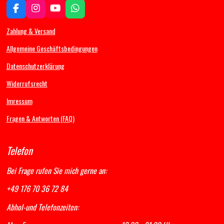
F
I
Y
W
a
n
o
h
c
s
u
a
Zahlung & Versand
e
t
T
t
b
a
u
s
Allgemeine Geschäftsbedingungen
o
g
b
A
Datenschutzerklärung
o
r
e
p
k
a
p
Widerrufsrecht
m
Imressum
Fragen & Antworten (FAQ)
Telefon
Bei Frage rufen Sie mich gerne an:
+49 176 70 36 72 84
Abhol-und Telefonzeiten: