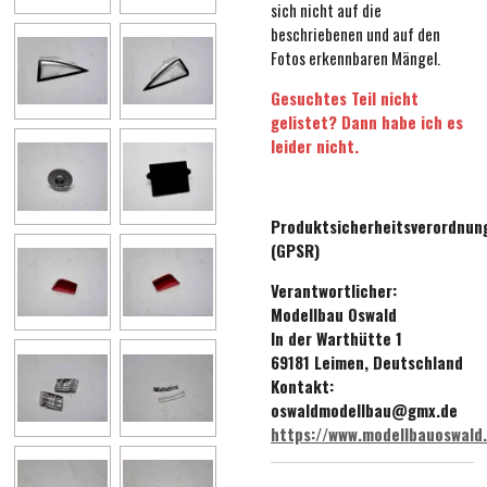
sich nicht auf die
beschriebenen und auf den
Fotos erkennbaren Mängel.
Gesuchtes Teil nicht
gelistet? Dann habe ich es
leider nicht.
Produktsicherheitsverordnun
(GPSR)
Verantwortlicher:
Modellbau Oswald
In der Warthütte 1
69181 Leimen, Deutschland
Kontakt:
oswaldmodellbau@gmx.de
https://www.modellbauoswald