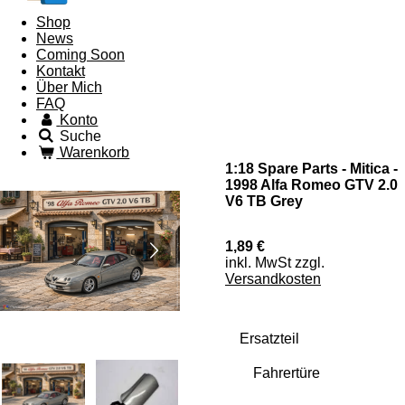
Shop
News
Coming Soon
Kontakt
Über Mich
FAQ
Konto
Suche
Warenkorb
1:18 Spare Parts - Mitica -
1998 Alfa Romeo GTV 2.0
V6 TB Grey
1,89 €
inkl. MwSt zzgl.
Versandkosten
Ersatzteil