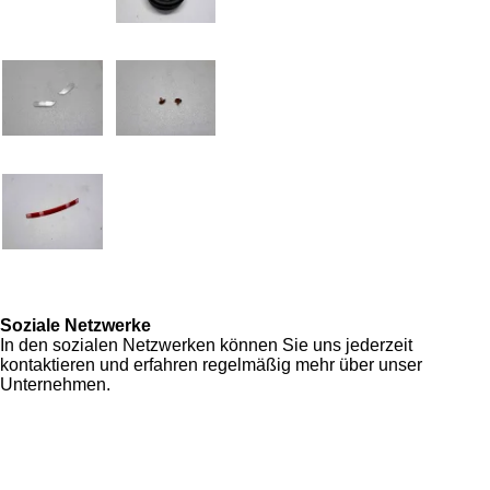
Soziale Netzwerke
In den sozialen Netzwerken können Sie uns jederzeit
kontaktieren und erfahren regelmäßig mehr über unser
Unternehmen.
F
I
Y
W
a
n
o
h
Zahlung & Versand
c
s
u
a