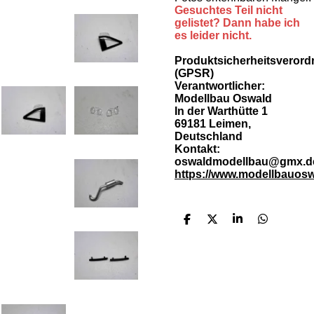
Gesuchtes Teil nicht
gelistet? Dann habe ich
es leider nicht.
Produktsicherheitsveror
(GPSR)
Verantwortlicher:
Modellbau Oswald
In der Warthütte 1
69181 Leimen,
Deutschland
Kontakt:
oswaldmodellbau@gmx.d
https://www.modellbauosw
T
T
T
T
e
e
e
e
i
i
i
i
l
l
l
l
e
e
e
e
n
n
n
n