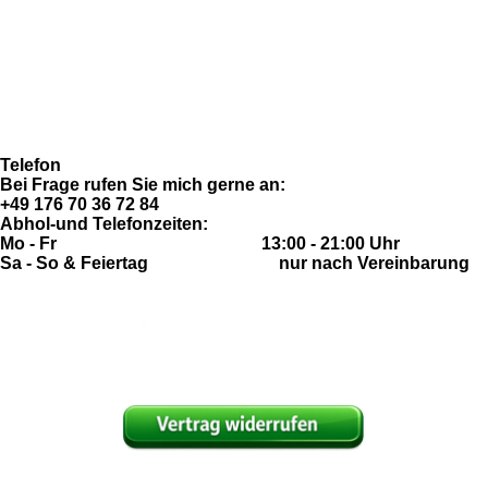
Allgemeine Geschäftsbedingungen
e
t
T
t
Datenschutzerklärung
b
a
u
s
Widerrufsrecht
o
g
b
A
Imressum
o
r
e
p
Fragen & Antworten (FAQ)
k
a
p
m
Telefon
Bei Frage rufen Sie mich gerne an:
+49 176 70 36 72 84
Abhol-und Telefonzeiten:
Mo - Fr 13:00 - 21:00 Uhr
Sa - So & Feiertag nur nach Vereinbarung