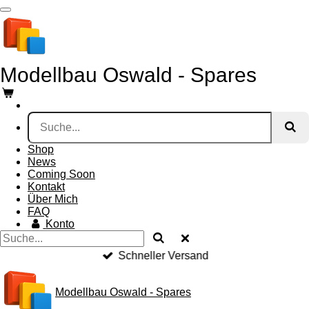
Zum
Hauptinhalt
springen
Modellbau Oswald - Spares
Shop
News
Coming Soon
Kontakt
Über Mich
FAQ
Konto
Schneller Versand
Modellbau Oswald - Spares