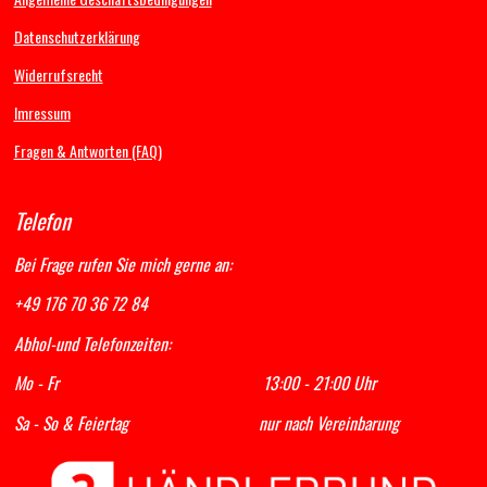
o
g
b
A
Datenschutzerklärung
o
r
e
p
k
a
p
Widerrufsrecht
m
Imressum
Fragen & Antworten (FAQ)
Telefon
Bei Frage rufen Sie mich gerne an:
+49 176 70 36 72 84
Abhol-und Telefonzeiten:
Mo - Fr 13:00 - 21:00 Uhr
Sa - So & Feiertag nur nach Vereinbarung