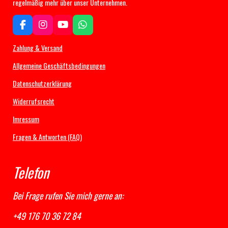
regelmäßig mehr über unser Unternehmen.
F
I
Y
W
a
n
o
h
c
s
u
a
Zahlung & Versand
e
t
T
t
b
a
u
s
Allgemeine Geschäftsbedingungen
o
g
b
A
Datenschutzerklärung
o
r
e
p
k
a
p
Widerrufsrecht
m
Imressum
Fragen & Antworten (FAQ)
Telefon
Bei Frage rufen Sie mich gerne an:
+49 176 70 36 72 84