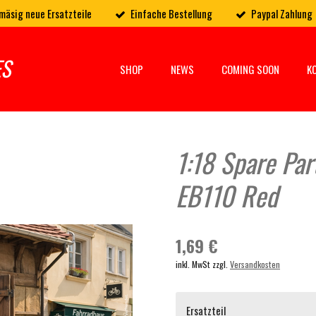
mäsig neue Ersatzteile
Einfache Bestellung
Paypal Zahlung
ES
SHOP
NEWS
COMING SOON
K
1:18 Spare Par
EB110 Red
1,69 €
inkl. MwSt zzgl.
Versandkosten
Ersatzteil