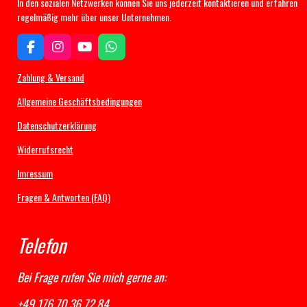
In den sozialen Netzwerken können Sie uns jederzeit kontaktieren und erfahren
regelmäßig mehr über unser Unternehmen.
F
I
Y
W
a
n
o
h
c
s
u
a
Zahlung & Versand
e
t
T
t
b
a
u
s
Allgemeine Geschäftsbedingungen
o
g
b
A
Datenschutzerklärung
o
r
e
p
k
a
p
Widerrufsrecht
m
Imressum
Fragen & Antworten (FAQ)
Telefon
Bei Frage rufen Sie mich gerne an:
+49 176 70 36 72 84