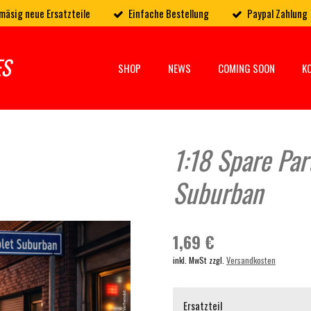
mäsig neue Ersatzteile
Einfache Bestellung
Paypal Zahlung
ES
SHOP
NEWS
COMING SOON
K
1:18 Spare Par
Suburban
1,69 €
inkl. MwSt zzgl.
Versandkosten
Ersatzteil