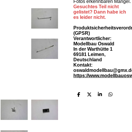
Fotos erkennbaren Mängel.
Gesuchtes Teil nicht
gelistet? Dann habe ich
es leider nicht.
Produktsicherheitsveror
(GPSR)
Verantwortlicher:
Modellbau Oswald
In der Warthütte 1
69181 Leimen,
Deutschland
Kontakt:
oswaldmodellbau@gmx.d
https://www.modellbauosw
T
T
T
T
e
e
e
e
i
i
i
i
l
l
l
l
e
e
e
e
n
n
n
n