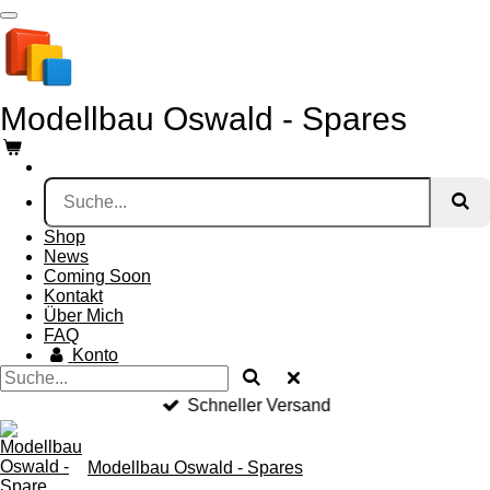
Zum
Hauptinhalt
springen
Modellbau Oswald - Spares
Shop
News
Coming Soon
Kontakt
Über Mich
FAQ
Konto
Schneller Versand
Modellbau Oswald - Spares