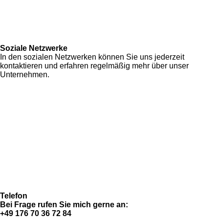
Soziale Netzwerke
In den sozialen Netzwerken können Sie uns jederzeit
kontaktieren und erfahren regelmäßig mehr über unser
Unternehmen.
F
I
Y
W
a
n
o
h
Zahlung & Versand
c
s
u
a
Allgemeine Geschäftsbedingungen
e
t
T
t
Datenschutzerklärung
b
a
u
s
Widerrufsrecht
o
g
b
A
Imressum
o
r
e
p
Fragen & Antworten (FAQ)
k
a
p
m
Telefon
Bei Frage rufen Sie mich gerne an:
+49 176 70 36 72 84