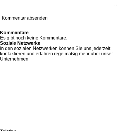
Kommentar absenden
Kommentare
Es gibt noch keine Kommentare.
Soziale Netzwerke
In den sozialen Netzwerken können Sie uns jederzeit
kontaktieren und erfahren regelmäßig mehr über unser
Unternehmen.
F
I
Y
W
a
n
o
h
Zahlung & Versand
c
s
u
a
Allgemeine Geschäftsbedingungen
e
t
T
t
Datenschutzerklärung
b
a
u
s
Widerrufsrecht
o
g
b
A
Imressum
o
r
e
p
Fragen & Antworten (FAQ)
k
a
p
m