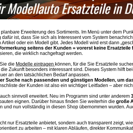
nd planbare Erweiterung des Sortiments. Im Menü unter dem Pun
für ist, dass Sie sich als Interessent vom System benachricht
n Artikel oder ein Modell gibt. Jedes Modell wird erst dann „ges
Vormerkung seitens der Kunden = vorerst keine Ersatzteile 
ieren, die wirklich nachgefragt werden.
 Sie die
Modelle eintragen
können, für die Sie Ersatzteile such
e Zukunft besonders interessant sind. Dieses System hilft bei
uer an den tatsächlichen Bedarf anpassen.
 der Suche nach passenden und günstigen Modellen, um das 
chliste der Kunden ist also ein wichtiger Leitfaden – aber nich
 auch sinnvoll erweitert. Neu im Programm sind unter anderem
bauten eignen. Darüber hinaus finden Sie weiterhin die
große 
en und nun vollständig in diesen Shop übernommen wurden. Auch
e nicht nur Ersatzteile anbietet, sondern auch transparent zeigt
orientiert zu arbeiten – mit klaren Abläufen, direkter Kommunik