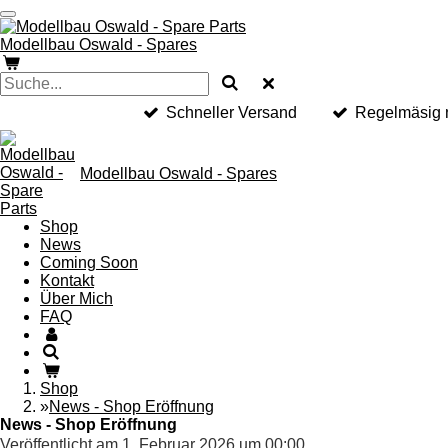
Zum
Hauptinhalt
Modellbau Oswald - Spares
springen
Schneller Versand
Regelmäsig n
Modellbau Oswald - Spares
Shop
News
Coming Soon
Kontakt
Über Mich
FAQ
Shop
»
News - Shop Eröffnung
News - Shop Eröffnung
Veröffentlicht am 1. Februar 2026 um 00:00