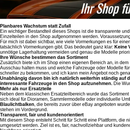
Planbares Wachstum statt Zufall
Ein wichtiger Bestandteil dieses Shops ist die transparente u
Einzelteilen in den Shop aufgenommen werden. Voraussetzung da
Für mich ist dabei sichtbar, wie viele Vormerkungen es für eine
tatsächlich Vormerkungen gibt. Das bedeutet ganz klar:
Keine 
unnötige Lagerhaltung vermeiden und genau die Modelle prioris
Ihre Wünsche bestimmen das Sortiment
Zusätzlich biete ich im Shop einen eigenen Bereich an, in dem
Ausschau halten muss und welche Fahrzeuge oder Modelle für di
schneller zu bekommen, und ich kann mein Angebot noch gena
Unabhängig davon bin ich natürlich weiterhin ständig auf
interessante Fahrzeuge in den Shop aufzunehmen.
Die Wuns
Mehr als nur Ersatzteile
Neben dem klassischen Ersatzteilbereich wurde das Sortiment
sich ideal für Dioramen, Sammlermodelle oder individuelle Um
Blaulichtbalken
, die bereits zuvor über eBay angeboten wurd
stehen im Vordergrund.
Transparent, fair und kundenorientiert
Mit diesem Shop entsteht Schritt für Schritt eine Plattform, di
umgesetzt werden. Ziel ist es, fair, nachvollziehbar und kunden