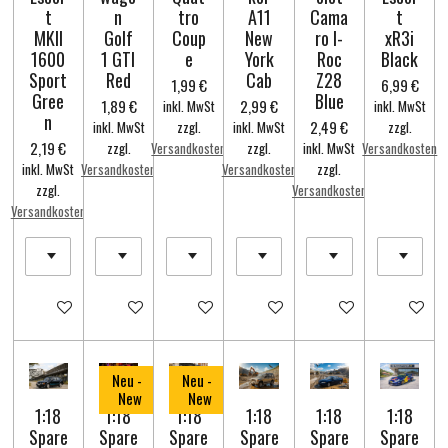
t
n
tro
A11
Cama
t
MKII
Golf
Coup
New
ro I-
xR3i
1600
1 GTI
e
York
Roc
Black
Sport
Red
Cab
Z28
1,99 €
6,99 €
Gree
Blue
1,89 €
2,99 €
inkl. MwSt
inkl. MwSt
n
2,49 €
inkl. MwSt
zzgl.
inkl. MwSt
zzgl.
2,19 €
zzgl.
Versandkosten
zzgl.
inkl. MwSt
Versandkosten
inkl. MwSt
Versandkosten
Versandkosten
zzgl.
zzgl.
Versandkosten
Versandkosten
In den Warenkorb
In den Warenkorb
In den Warenkorb
In den Warenkorb
In den Warenkorb
In den Wa
Neu -
Neu -
New
New
1:18
1:18
1:18
1:18
1:18
1:18
Spare
Spare
Spare
Spare
Spare
Spare