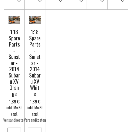
1:18
1:18
Spare
Spare
Parts
Parts
-
-
Sunst
Sunst
ar -
ar -
2014
2014
Subar
Subar
u XV
u XV
Oran
Whit
ge
e
1,89 €
1,89 €
inkl. MwSt
inkl. MwSt
zzgl.
zzgl.
Versandkosten
Versandkosten