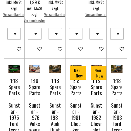
1,99 €
inkl. MwSt
inkl. MwSt
inkl. MwSt
zzgl.
inkl. MwSt
zzgl.
zzgl.
Versandkosten
zzgl.
Versandkosten
Versandkosten
Versandkosten
In den Warenkorb
In den Warenkorb
In den Warenkorb
In den Warenkorb
In den Warenkorb
In den Wa
Neu -
Neu -
New
New
1:18
1:18
1:18
1:18
1:18
1:18
Spare
Spare
Spare
Spare
Spare
Spare
Parts
Parts
Parts
Parts
Parts
Parts
-
-
-
-
-
-
Sunst
Sunst
Sunst
Sunst
Sunst
Sunst
ar -
ar -
ar -
ar -
ar -
ar -
1975
1976
1981
1981
1982
1983
Ford
Volks
Audi
Chec
Chevr
Ford
Escor
wage
Quat
ker
olet
Escor