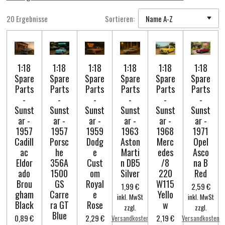
20 Ergebnisse
Sortieren:
1:18
1:18
1:18
1:18
1:18
1:18
Spare
Spare
Spare
Spare
Spare
Spare
Parts
Parts
Parts
Parts
Parts
Parts
-
-
-
-
-
-
Sunst
Sunst
Sunst
Sunst
Sunst
Sunst
ar -
ar -
ar -
ar -
ar -
ar -
1957
1957
1959
1963
1968
1971
Cadill
Porsc
Dodg
Aston
Merc
Opel
ac
he
e
Marti
edes
Asco
Eldor
356A
Cust
n DB5
/8
na B
ado
1500
om
Silver
220
Red
Brou
GS
Royal
W115
1,99 €
2,59 €
gham
Carre
e
Yello
inkl. MwSt
inkl. MwSt
Black
ra GT
Rose
w
zzgl.
zzgl.
Blue
0,89 €
2,29 €
2,19 €
Versandkosten
Versandkosten